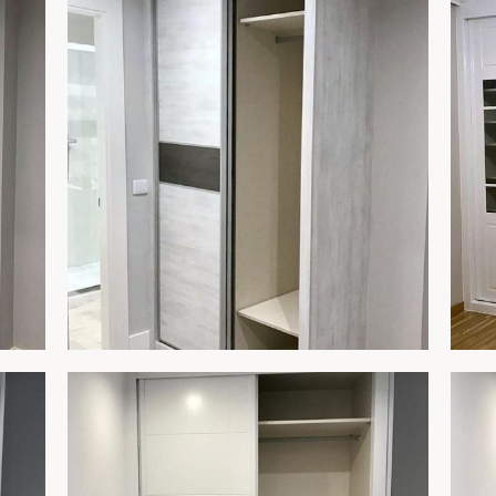
R
AMPLIAR
ARMARIO 253C
AR
R
AMPLIAR