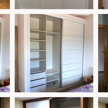
ARMARIO 262
AR
R
AMPLIAR
ARMARIO 261C
AR