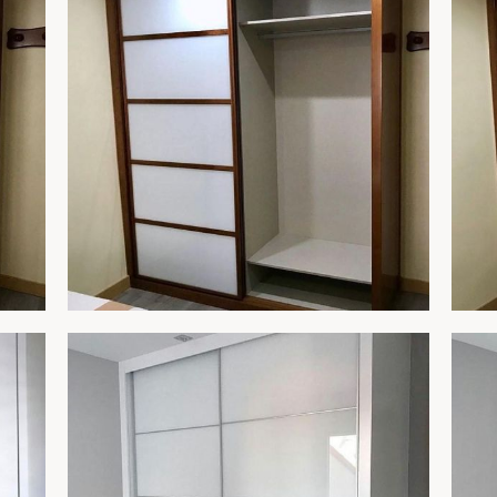
R
AMPLIAR
ARMARIO 259B
AR
R
AMPLIAR