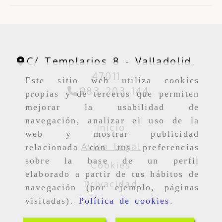
C/ Templarios 8 -
Valladolid,
47011
Este sitio web utiliza cookies
983 203 144
propias y de terceros que permiten
mejorar la usabilidad de
navegación, analizar el uso de la
Inicio
web y mostrar publicidad
Aviso Legal
relacionada con tus preferencias
sobre la base de un perfil
Cookies
elaborado a partir de tus hábitos de
Privacidad
navegación (por ejemplo, páginas
visitadas).
Política de cookies
.