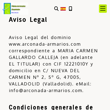
Aviso Legal
Aviso Legal del dominio
www.arconada-armarios.com
correspondiente a
MARIA CARMEN
GALLARDO CALLEJA
(en adelante
EL TITULAR) con
CIF
12221010Y
y
domicilio en
C/ NUEVA DEL
CARMEN Nº 2, 5º G
,
47005
,
VALLADOLID
(
Valladolid
). eMail:
info@arconada-armarios.com
.
Condiciones generales de